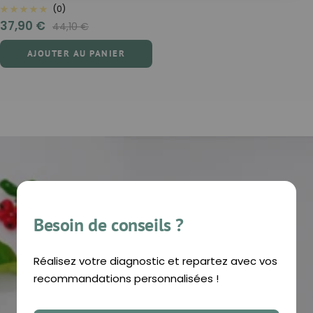
(0)
Prix
37,90 €
Prix
44,10 €
normal
de
AJOUTER AU PANIER
vente
Besoin de conseils ?
Réalisez votre diagnostic et repartez avec vos
recommandations personnalisées !