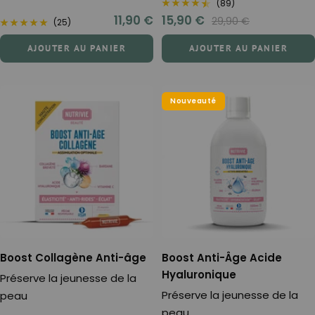
(89)
Prix
Prix
11,90 €
15,90 €
Prix
29,90 €
(25)
normal
de
de
AJOUTER AU PANIER
AJOUTER AU PANIER
vente
vente
Nouveauté
Boost Collagène Anti-âge
Boost Anti-Âge Acide
Hyaluronique
Préserve la jeunesse de la
Préserve la jeunesse de la
peau
peau