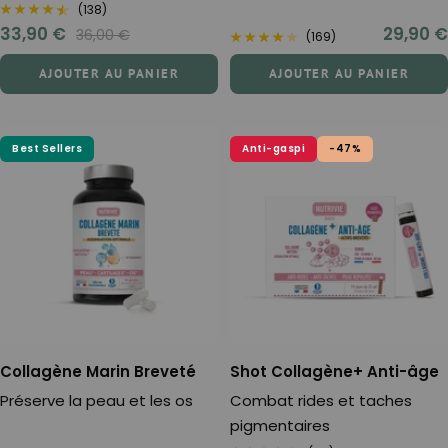
(138)
Prix
Prix
33,90 €
29,90 €
Prix
36,00 €
(169)
normal
de
de
AJOUTER AU PANIER
AJOUTER AU PANIER
vente
vente
Best Sellers
Anti-gaspi
-47%
Collagène Marin Breveté
Shot Collagène+ Anti-âge
Préserve la peau et les os
Combat rides et taches
pigmentaires