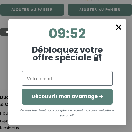
normal
de
de
AJOUTER AU PANIER
AJOUTER AU PANIER
vente
vente
9
:
Countdown ends in:
52
09
:
52
Packs
-14%
Débloquez votre
offre spéciale 🔐
Découvrir mon avantage ➔
Duo Acide Hyaluronique In
& Out
En vous inscrivant, vous acceptez de recevoir nos communications
Pour une peau plus lisse,
par email.
repulpée et un teint
lumineux