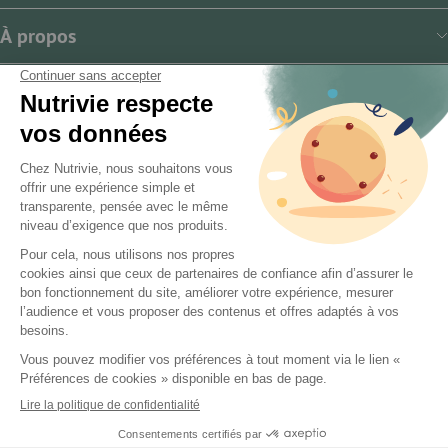
À propos
Langue
Français
Mentions légales
CGV
Politique de confidentialité
Gestion des cookies