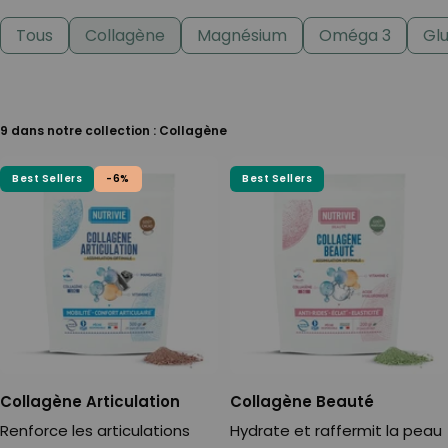
Tous
Collagène
Magnésium
Oméga 3
Gl
9 dans notre collection : Collagène
Best Sellers
-6%
Best Sellers
Collagène Articulation
Collagène Beauté
Renforce les articulations
Hydrate et raffermit la peau