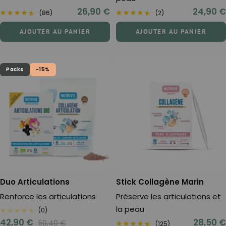
Prix
Prix
26,90 €
24,90 €
(86)
(2)
de
de
AJOUTER AU PANIER
AJOUTER AU PANIER
vente
vente
Packs
-15%
Duo Articulations
Stick Collagène Marin
Renforce les articulations
Préserve les articulations et
la peau
(0)
Prix
Prix
42,90 €
28,50 €
Prix
50,40 €
(125)