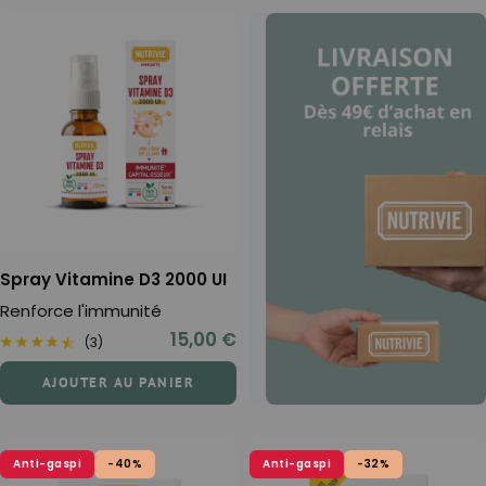
Spray Vitamine D3 2000 UI
Renforce l'immunité
Prix
15,00 €
(3)
de
AJOUTER AU PANIER
vente
Anti-gaspi
-40%
Anti-gaspi
-32%