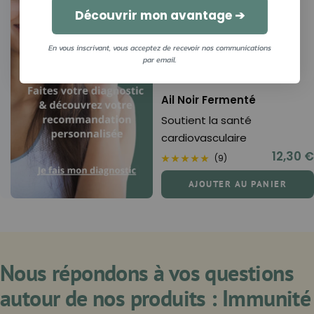
Découvrir mon avantage ➔
En vous inscrivant, vous acceptez de recevoir nos communications
par email.
Ail Noir Fermenté
Soutient la santé
cardiovasculaire
Prix
12,30 €
(9)
de
AJOUTER AU PANIER
vente
Nous répondons à vos questions
autour de nos produits : Immunité