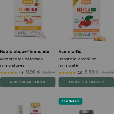
Nutribiotique® Immunité
Acérola Bio
Renforce les défenses
Booste la vitalité et
immunitaires
l'immunité
Prix
Prix
11,90 €
9,90 €
Prix
Prix
19,90 €
14,50 €
(1)
(2)
normal
normal
de
de
AJOUTER AU PANIER
AJOUTER AU PANIER
vente
vente
Best Sellers