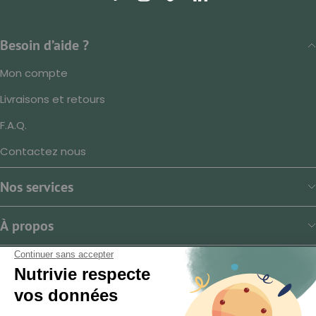
Besoin d’aide ?
Mon compte
Livraisons et retours
F.A.Q.
Contactez nous
Nos services
À propos