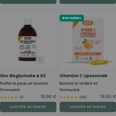
vente
vente
Best Sellers
Zinc Bisglycinate & D3
Vitamine C Liposomale
Purifie la peau et booste
Booste la vitalité et
l'immunité
l'immunité
Prix
Prix
18,90 €
19,60 €
(1)
(110)
de
de
AJOUTER AU PANIER
AJOUTER AU PANIER
vente
vente