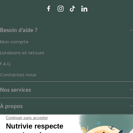
Besoin d’aide ?
Mon compte
Livraisons et retours
F.A.Q.
Contactez nous
Nos services
À propos