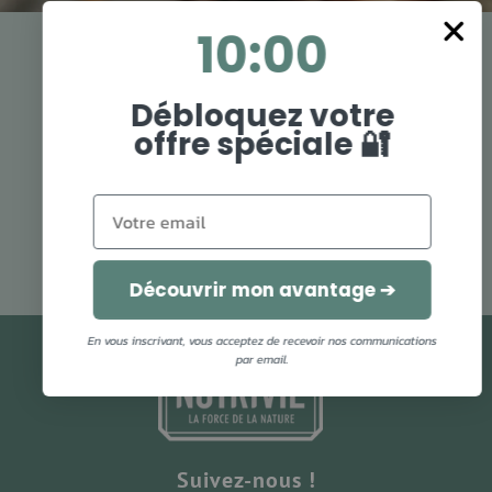
9
:
Countdown ends in:
58
09
:
58
LIVRAISON OFFERTE
FIDELITÉ RECOMPENSÉE
Débloquez votre
dès 49€ d'achat
1€ dépensé = 1 point
offre spéciale 🔐
4,6/5
UNE QUESTION ?
Découvrir mon avantage ➔
Avis vérifiés
Contactez nous
En vous inscrivant, vous acceptez de recevoir nos communications
par email.
Suivez-nous !